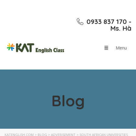
0933 837 170 -
Ms. Hà
Blog
KATENGLISH.COM
>
BLOG
>
ADVERISEMENT
>
SOUTH AFRICAN UNIVERSITIES